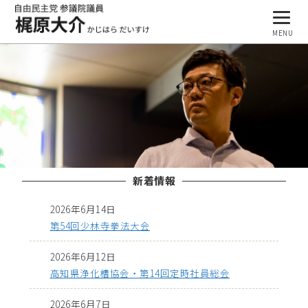
MENU
プロフィール
基本理念
活動報告
事務所案内
1
2
3
4
新着情報
ブログ
2026年6月14日
第54回少林寺拳法大会
2026年6月12日
高知県浄化槽協会・第14回定時社員総会
2026年6月7日