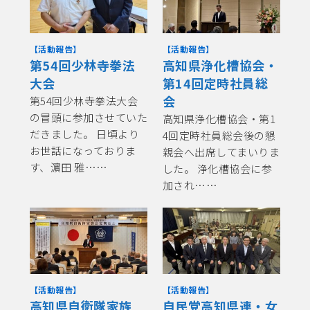
【活動報告】
【活動報告】
第54回少林寺拳法
高知県浄化槽協会・
大会
第14回定時社員総
会
第54回少林寺拳法大会
の冒頭に参加させていた
高知県浄化槽協会・第1
だきました。 日頃より
4回定時社員総会後の懇
お世話になっておりま
親会へ出席してまいりま
す、濵田 雅……
した。 浄化槽協会に参
加され……
【活動報告】
【活動報告】
高知県自衛隊家族
自民党高知県連・女