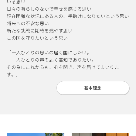
いる思い
中土佐町合併20周年記念式典
日々の暮らしのなかで幸せを感じる思い
現在困難な状況にある人の、手助けになりたいという思い
2026年2月15日
将来への不安な思い
林総務大臣 来高
新たな挑戦に期待を燃やす思い
2026年2月14日
この国を守りたいという思い
高知県東部地区郵便局長会・夫人会並びOB会
「一人ひとりの思いの届く国にしたい。
2026年1月11日
一人ひとりの声の届く高知でありたい。
香南市消防出初式
その為にこれからも、心を聞き、声を届けてまいりま
す。」
2026年1月6日
令和8年 東京消防出初式
基本理念
2026年1月6日
新年ご挨拶＆総務省仕事始め式
2025年11月24日
大阪プロレス高知大会