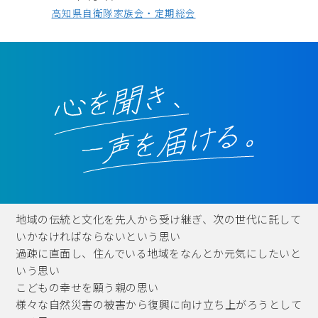
高知県自衛隊家族会・定期総会
2026年6月7日
自民党高知県連・女性局大会
2026年3月21日
黒潮町合併20周年記念式典
2026年3月15日
第16回四国ブロック若手薬剤師指導者育成フォ
ーラム
2026年2月28日
地域の伝統と文化を先人から受け継ぎ、次の世代に託して
香南市制施行・合併20周年記念式典
いかなければならないという思い
過疎に直面し、住んでいる地域をなんとか元気にしたいと
2026年2月21日
いう思い
高知県西部地区郵便局長会通常総会・懇親会
こどもの幸せを願う親の思い
様々な自然災害の被害から復興に向け立ち上がろうとして
2026年2月21日