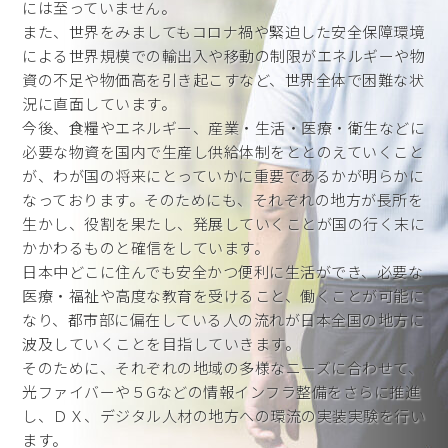
には至っていません。
また、世界をみましてもコロナ禍や緊迫した安全保障環境
による世界規模での輸出入や移動の制限がエネルギーや物
資の不足や物価高を引き起こすなど、世界全体で困難な状
況に直面しています。
今後、食糧やエネルギー、産業・生活・医療・衛生などに
必要な物資を国内で生産し供給体制をととのえていくこと
が、わが国の将来にとっていかに重要であるかが明らかに
なっております。そのためにも、それぞれの地方が長所を
生かし、役割を果たし、発展していくことが国の行く末に
かかわるものと確信をしています。
日本中どこに住んでも安全かつ便利に生活ができ、必要な
医療・福祉や高度な教育を受けること、働くことが可能に
なり、都市部に偏在している人の流れが日本全国の地方に
波及していくことを目指していきます。
そのために、それぞれの地域の多様なニーズに合わせて、
光ファイバーや５Gなどの情報インフラ整備をさらに推進
し、ＤＸ、デジタル人材の地方への環流の実装実験を行い
ます。