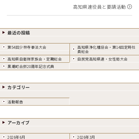
高知県連役員と要請活動
最近の投稿
第54回少林寺拳法大会
高知県浄化槽協会・第14回定時社
員総会
高知県自衛隊家族会・定期総会
自民党高知県連・女性局大会
黒潮町合併20周年記念式典
カテゴリー
活動報告
アーカイブ
2026年6月
2026年3月