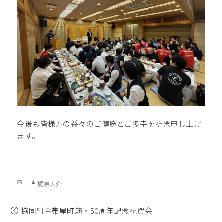
今後も皆様方の益々のご健勝とご多幸を祈念申し上げ
ます。
Posted
Author
梶原大介
on
協同組合帯屋町筋・50周年記念祝賀会