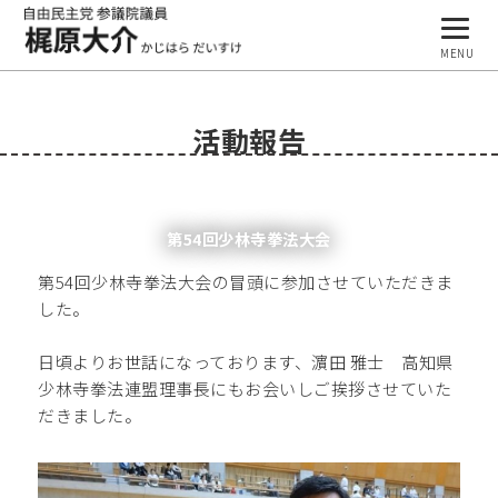
MENU
プロフィール
活動報告
基本理念
活動報告
第54回少林寺拳法大会
事務所案内
第54回少林寺拳法大会の冒頭に参加させていただきま
ブログ
した。
日頃よりお世話になっております、濵田 雅士 高知県
少林寺拳法連盟理事長にもお会いしご挨拶させていた
だきました。