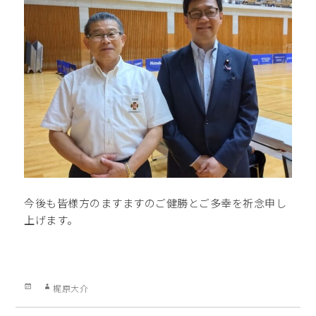
今後も皆様方のますますのご健勝とご多幸を祈念申し
上げます。
Posted
Author
梶原大介
on