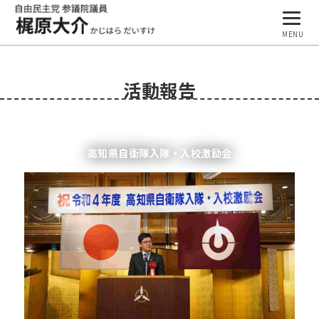
MENU
プロフィール
活動報告
基本理念
活動報告
高知県自衛隊入隊・入校激励会
事務所案内
ブログ