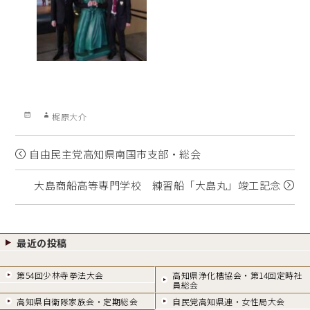
Posted
Author
梶原大介
on
自由民主党高知県南国市支部・総会
大島商船高等専門学校 練習船「大島丸」竣工記念
最近の投稿
第54回少林寺拳法大会
高知県浄化槽協会・第14回定時社
員総会
高知県自衛隊家族会・定期総会
自民党高知県連・女性局大会