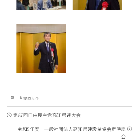
Posted
Author
梶原大介
on
第87回自由民主党高知県連大会
令和5年度 一般社団法人高知県建設業協会定時総
会