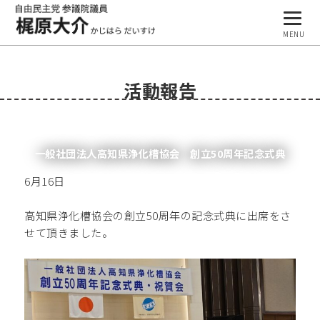
MENU
プロフィール
活動報告
基本理念
活動報告
一般社団法人高知県浄化槽協会 創立50周年記念式典
事務所案内
6月16日
ブログ
高知県浄化槽協会の創立50周年の記念式典に出席をさ
せて頂きました。