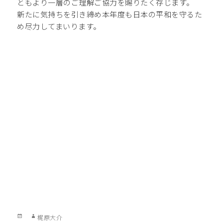
ともより一層のご理解ご協力を賜りたく存じます。
新たに気持ちを引き締め本年度も日本の平和を守るた
め尽力してまいります。
Posted
Author
梶原大介