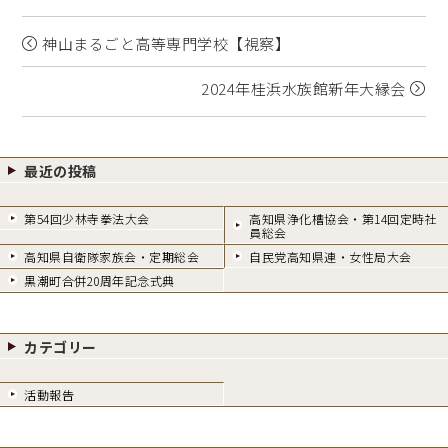
on
神山まるごと高等専門学校【視察】
2024年桂浜水族館新年大縁会
最近の投稿
第54回少林寺拳法大会
高知県浄化槽協会・第14回定時社
員総会
高知県自衛隊家族会・定期総会
自民党高知県連・女性局大会
黒潮町合併20周年記念式典
カテゴリー
活動報告