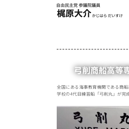
弓削商船高等
全国にある海事教育機関である商船
学校の4代目練習船「弓削丸」が完