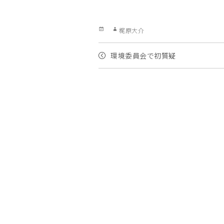
Posted
Author
梶原大介
on
環境委員会で初質疑